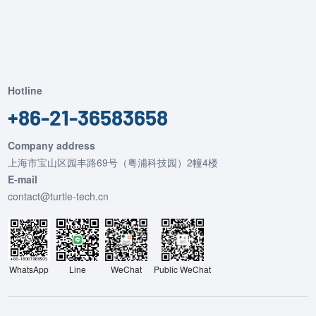
Hotline
+86-21-36583658
Company address
上海市宝山区园丰路69号（粤浦科技园）2幢4楼
E-mail
contact@turtle-tech.cn
WhatsApp
Line
Public WeChat
WeChat